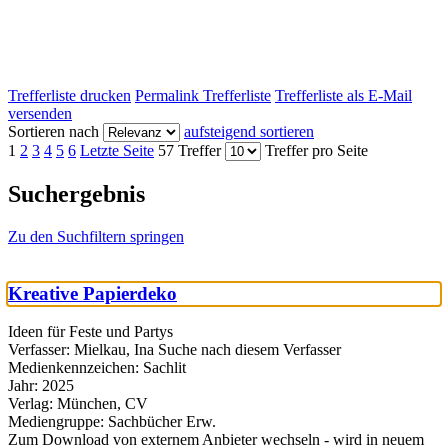
Trefferliste drucken
Permalink Trefferliste
Trefferliste als E-Mail
versenden
Sortieren nach
aufsteigend sortieren
1
2
3
4
5
6
Letzte Seite
57 Treffer
Treffer pro Seite
Suchergebnis
Zu den Suchfiltern springen
Kreative Papierdeko
Ideen für Feste und Partys
Verfasser:
Mielkau, Ina
Suche nach diesem Verfasser
Medienkennzeichen:
Sachlit
Jahr:
2025
Verlag:
München, CV
Mediengruppe:
Sachbücher Erw.
Zum Download von externem Anbieter wechseln - wird in neuem