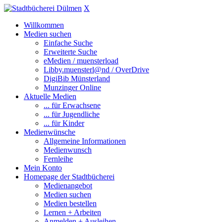
X
Willkommen
Medien suchen
Einfache Suche
Erweiterte Suche
eMedien / muensterload
Libby.muensterl@nd / OverDrive
DigiBib Münsterland
Munzinger Online
Aktuelle Medien
... für Erwachsene
... für Jugendliche
... für Kinder
Medienwünsche
Allgemeine Informationen
Medienwunsch
Fernleihe
Mein Konto
Homepage der Stadtbücherei
Medienangebot
Medien suchen
Medien bestellen
Lernen + Arbeiten
Anmelden + Ausleihen