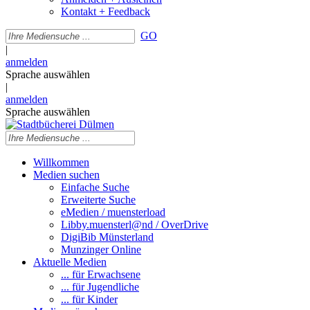
Kontakt + Feedback
GO
|
anmelden
Sprache auswählen
|
anmelden
Sprache auswählen
Willkommen
Medien suchen
Einfache Suche
Erweiterte Suche
eMedien / muensterload
Libby.muensterl@nd / OverDrive
DigiBib Münsterland
Munzinger Online
Aktuelle Medien
... für Erwachsene
... für Jugendliche
... für Kinder