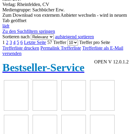
Verlag:
Rheinfelden, CV
Mediengruppe:
Sachbücher Erw.
Zum Download von externem Anbieter wechseln - wird in neuem
Tab geöffnet
lädt
Zu den Suchfiltern springen
Sortieren nach
aufsteigend sortieren
1
2
3
4
5
6
Letzte Seite
57 Treffer
Treffer pro Seite
Trefferliste drucken
Permalink Trefferliste
Trefferliste als E-Mail
versenden
OPEN V 12.0.1.2
Bestseller-Service