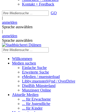
Kontakt + Feedback
GO
|
anmelden
Sprache auswählen
|
anmelden
Sprache auswählen
Willkommen
Medien suchen
Einfache Suche
Erweiterte Suche
eMedien / muensterload
Libby.muensterl@nd / OverDrive
DigiBib Münsterland
Munzinger Online
Aktuelle Medien
... für Erwachsene
... für Jugendliche
... für Kinder