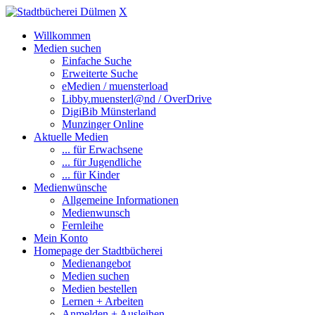
X
Willkommen
Medien suchen
Einfache Suche
Erweiterte Suche
eMedien / muensterload
Libby.muensterl@nd / OverDrive
DigiBib Münsterland
Munzinger Online
Aktuelle Medien
... für Erwachsene
... für Jugendliche
... für Kinder
Medienwünsche
Allgemeine Informationen
Medienwunsch
Fernleihe
Mein Konto
Homepage der Stadtbücherei
Medienangebot
Medien suchen
Medien bestellen
Lernen + Arbeiten
Anmelden + Ausleihen