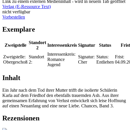
Link zu einem externen Medieninhalt - wird in neuem Tab geöffnet
Verlag (E-Ressource Text)
nicht verfügbar
Vorbestellen
Exemplare
Standort
Zweigstelle
Interessenkreis
Signatur
Status
Frist
2
Interessenkreis:
Zweigstelle:
Standort
Signatur:
Status:
Frist:
Romance
Obergeschoß
2:
Cher
Entliehen
04.09.2
Jugend
Inhalt
Ein Jahr nach dem Tod ihrer Mutter trifft die isolierte Schülerin
Karla auf dem Friedhof den ebenfalls trauernden Ash. Aus ihrer
gemeinsamen Erfahrung von Verlust entwickelt sich leise Hoffnung
auf einen Neuanfang und eine neue Liebe. Chances, Band 3.
Rezensionen