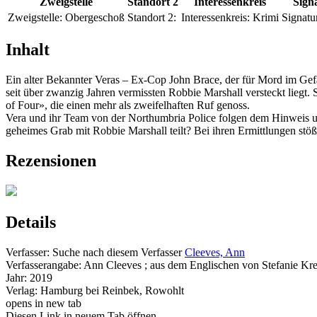
Zweigstelle
Standort 2
Interessenkreis
Sign
Zweigstelle:
Obergeschoß
Standort 2:
Interessenkreis:
Krimi
Signatu
Inhalt
Ein alter Bekannter Veras – Ex-Cop John Brace, der für Mord im Gefäng
seit über zwanzig Jahren vermissten Robbie Marshall versteckt lieg
of Four», die einen mehr als zweifelhaften Ruf genoss.
Vera und ihr Team von der Northumbria Police folgen dem Hinweis und 
geheimes Grab mit Robbie Marshall teilt? Bei ihren Ermittlungen st
Rezensionen
Details
Verfasser:
Suche nach diesem Verfasser
Cleeves, Ann
Verfasserangabe:
Ann Cleeves ; aus dem Englischen von Stefanie Kr
Jahr:
2019
Verlag:
Hamburg bei Reinbek, Rowohlt
opens in new tab
Diesen Link in neuem Tab öffnen