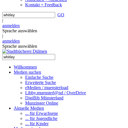
Kontakt + Feedback
GO
|
anmelden
Sprache auswählen
|
anmelden
Sprache auswählen
Willkommen
Medien suchen
Einfache Suche
Erweiterte Suche
eMedien / muensterload
Libby.muensterl@nd / OverDrive
DigiBib Münsterland
Munzinger Online
Aktuelle Medien
... für Erwachsene
... für Jugendliche
... für Kinder