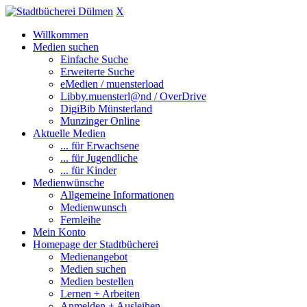
X
Willkommen
Medien suchen
Einfache Suche
Erweiterte Suche
eMedien / muensterload
Libby.muensterl@nd / OverDrive
DigiBib Münsterland
Munzinger Online
Aktuelle Medien
... für Erwachsene
... für Jugendliche
... für Kinder
Medienwünsche
Allgemeine Informationen
Medienwunsch
Fernleihe
Mein Konto
Homepage der Stadtbücherei
Medienangebot
Medien suchen
Medien bestellen
Lernen + Arbeiten
Anmelden + Ausleihen