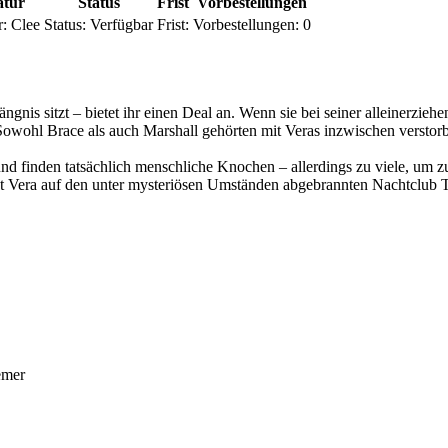
atur
Status
Frist
Vorbestellungen
r:
Clee
Status:
Verfügbar
Frist:
Vorbestellungen:
0
nis sitzt – bietet ihr einen Deal an. Wenn sie bei seiner alleinerziehe
t. Sowohl Brace als auch Marshall gehörten mit Veras inzwischen vers
finden tatsächlich menschliche Knochen – allerdings zu viele, um zu e
ößt Vera auf den unter mysteriösen Umständen abgebrannten Nachtclub 
emer