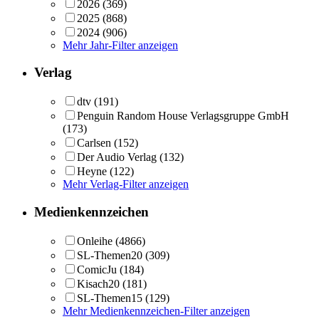
2026
(369)
2025
(868)
2024
(906)
Mehr Jahr-Filter anzeigen
Verlag
dtv
(191)
Penguin Random House Verlagsgruppe GmbH
(173)
Carlsen
(152)
Der Audio Verlag
(132)
Heyne
(122)
Mehr Verlag-Filter anzeigen
Medienkennzeichen
Onleihe
(4866)
SL-Themen20
(309)
ComicJu
(184)
Kisach20
(181)
SL-Themen15
(129)
Mehr Medienkennzeichen-Filter anzeigen