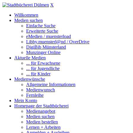
X
Willkommen
Medien suchen
Einfache Suche
Erweiterte Suche
eMedien / muensterload
Libby.muensterl@nd / OverDrive
DigiBib Münsterland
Munzinger Online
Aktuelle Medien
... für Erwachsene
... für Jugendliche
... für Kinder
Medienwünsche
Allgemeine Informationen
Medienwunsch
Fernleihe
Mein Konto
Homepage der Stadtbücherei
Medienangebot
Medien suchen
Medien bestellen
Lernen + Arbeiten
Anmelden + Ausleihen