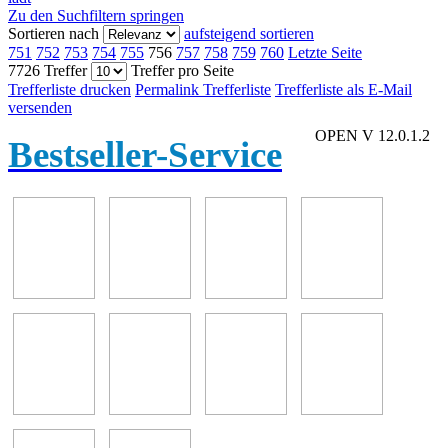
Zu den Suchfiltern springen
Sortieren nach
aufsteigend sortieren
751
752
753
754
755
756
757
758
759
760
Letzte Seite
7726 Treffer
Treffer pro Seite
Trefferliste drucken
Permalink Trefferliste
Trefferliste als E-Mail
versenden
OPEN V 12.0.1.2
Bestseller-Service