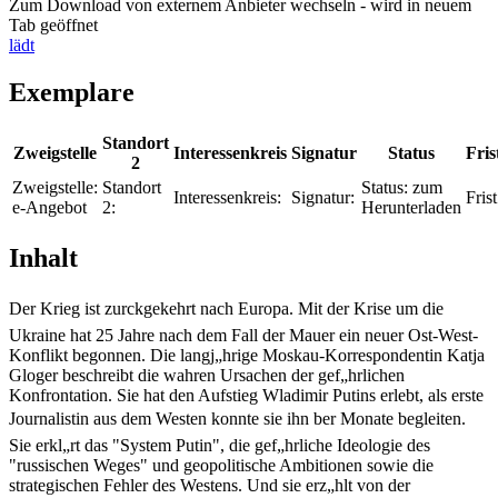
Zum Download von externem Anbieter wechseln - wird in neuem
Tab geöffnet
lädt
Exemplare
Standort
Zweigstelle
Interessenkreis
Signatur
Status
Fris
2
Zweigstelle:
Standort
Status:
zum
Interessenkreis:
Signatur:
Frist
e-Angebot
2:
Herunterladen
Inhalt
Der Krieg ist zurckgekehrt nach Europa. Mit der Krise um die
Ukraine hat 25 Jahre nach dem Fall der Mauer ein neuer Ost-West-
Konflikt begonnen. Die langj„hrige Moskau-Korrespondentin Katja
Gloger beschreibt die wahren Ursachen der gef„hrlichen
Konfrontation. Sie hat den Aufstieg Wladimir Putins erlebt, als erste
Journalistin aus dem Westen konnte sie ihn ber Monate begleiten.
Sie erkl„rt das "System Putin", die gef„hrliche Ideologie des
"russischen Weges" und geopolitische Ambitionen sowie die
strategischen Fehler des Westens. Und sie erz„hlt von der