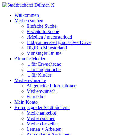
X
Willkommen
Medien suchen
Einfache Suche
Erweiterte Suche
eMedien / muensterload
Libby.muensterl@nd / OverDrive
DigiBib Münsterland
Munzinger Online
Aktuelle Medien
... für Erwachsene
... für Jugendliche
... für Kinder
Medienwünsche
Allgemeine Informationen
Medienwunsch
Fernleihe
Mein Konto
Homepage der Stadtbücherei
Medienangebot
Medien suchen
Medien bestellen
Lernen + Arbeiten
Anmelden + Ausleihen