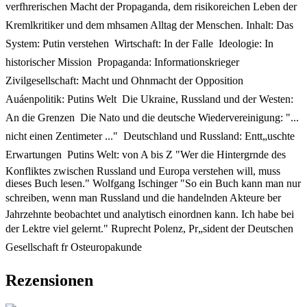
verfhrerischen Macht der Propaganda, dem risikoreichen Leben der
Kremlkritiker und dem mhsamen Alltag der Menschen. Inhalt: Das
System: Putin verstehen  Wirtschaft: In der Falle  Ideologie: In
historischer Mission  Propaganda: Informationskrieger 
Zivilgesellschaft: Macht und Ohnmacht der Opposition 
Auáenpolitik: Putins Welt  Die Ukraine, Russland und der Westen:
An die Grenzen  Die Nato und die deutsche Wiedervereinigung: "...
nicht einen Zentimeter ..."  Deutschland und Russland: Entt„uschte
Erwartungen  Putins Welt: von A bis Z "Wer die Hintergrnde des
Konfliktes zwischen Russland und Europa verstehen will, muss
dieses Buch lesen." Wolfgang Ischinger "So ein Buch kann man nur
schreiben, wenn man Russland und die handelnden Akteure ber
Jahrzehnte beobachtet und analytisch einordnen kann. Ich habe bei
der Lektre viel gelernt." Ruprecht Polenz, Pr„sident der Deutschen
Gesellschaft fr Osteuropakunde
Rezensionen