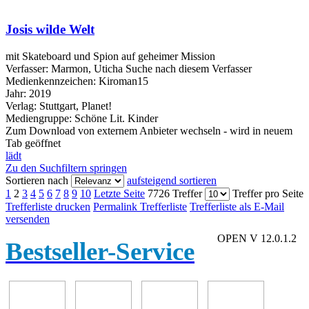
Josis wilde Welt
mit Skateboard und Spion auf geheimer Mission
Verfasser:
Marmon, Uticha
Suche nach diesem Verfasser
Medienkennzeichen:
Kiroman15
Jahr:
2019
Verlag:
Stuttgart, Planet!
Mediengruppe:
Schöne Lit. Kinder
Zum Download von externem Anbieter wechseln - wird in neuem
Tab geöffnet
lädt
Zu den Suchfiltern springen
Sortieren nach
aufsteigend sortieren
1
2
3
4
5
6
7
8
9
10
Letzte Seite
7726 Treffer
Treffer pro Seite
Trefferliste drucken
Permalink Trefferliste
Trefferliste als E-Mail
versenden
OPEN V 12.0.1.2
Bestseller-Service