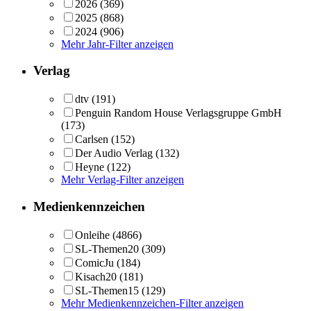
2026
(369)
2025
(868)
2024
(906)
Mehr Jahr-Filter anzeigen
Verlag
dtv
(191)
Penguin Random House Verlagsgruppe GmbH
(173)
Carlsen
(152)
Der Audio Verlag
(132)
Heyne
(122)
Mehr Verlag-Filter anzeigen
Medienkennzeichen
Onleihe
(4866)
SL-Themen20
(309)
ComicJu
(184)
Kisach20
(181)
SL-Themen15
(129)
Mehr Medienkennzeichen-Filter anzeigen