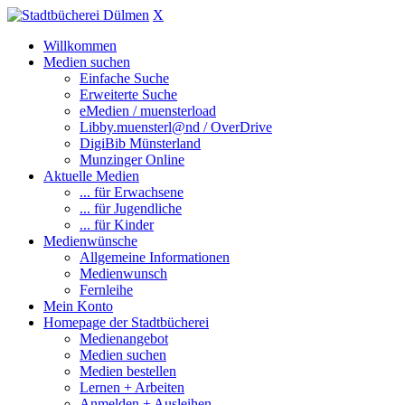
X
Willkommen
Medien suchen
Einfache Suche
Erweiterte Suche
eMedien / muensterload
Libby.muensterl@nd / OverDrive
DigiBib Münsterland
Munzinger Online
Aktuelle Medien
... für Erwachsene
... für Jugendliche
... für Kinder
Medienwünsche
Allgemeine Informationen
Medienwunsch
Fernleihe
Mein Konto
Homepage der Stadtbücherei
Medienangebot
Medien suchen
Medien bestellen
Lernen + Arbeiten
Anmelden + Ausleihen