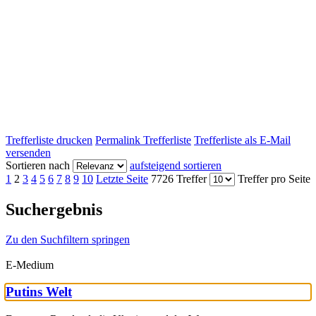
Trefferliste drucken
Permalink Trefferliste
Trefferliste als E-Mail
versenden
Sortieren nach
aufsteigend sortieren
1
2
3
4
5
6
7
8
9
10
Letzte Seite
7726 Treffer
Treffer pro Seite
Suchergebnis
Zu den Suchfiltern springen
E-Medium
Putins Welt