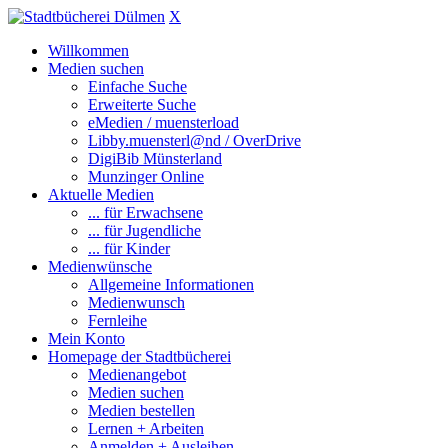
X
Willkommen
Medien suchen
Einfache Suche
Erweiterte Suche
eMedien / muensterload
Libby.muensterl@nd / OverDrive
DigiBib Münsterland
Munzinger Online
Aktuelle Medien
... für Erwachsene
... für Jugendliche
... für Kinder
Medienwünsche
Allgemeine Informationen
Medienwunsch
Fernleihe
Mein Konto
Homepage der Stadtbücherei
Medienangebot
Medien suchen
Medien bestellen
Lernen + Arbeiten
Anmelden + Ausleihen