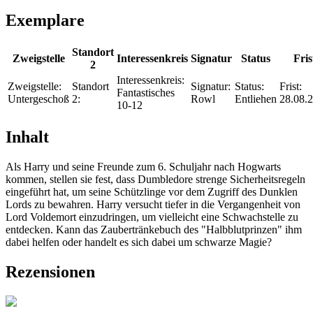
Exemplare
Standort
Zweigstelle
Interessenkreis
Signatur
Status
Fris
2
Interessenkreis:
Zweigstelle:
Standort
Signatur:
Status:
Frist:
Fantastisches
Untergeschoß
2:
Rowl
Entliehen
28.08.
10-12
Inhalt
Als Harry und seine Freunde zum 6. Schuljahr nach Hogwarts
kommen, stellen sie fest, dass Dumbledore strenge Sicherheitsregeln
eingeführt hat, um seine Schützlinge vor dem Zugriff des Dunklen
Lords zu bewahren. Harry versucht tiefer in die Vergangenheit von
Lord Voldemort einzudringen, um vielleicht eine Schwachstelle zu
entdecken. Kann das Zaubertränkebuch des "Halbblutprinzen" ihm
dabei helfen oder handelt es sich dabei um schwarze Magie?
Rezensionen