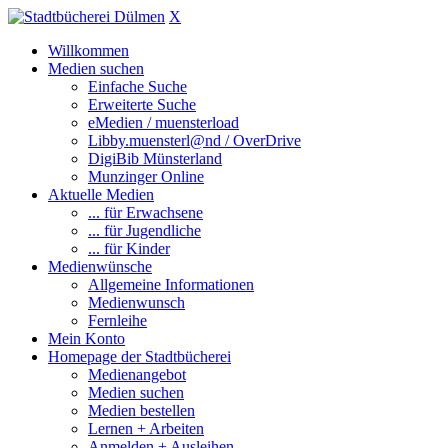
X
Willkommen
Medien suchen
Einfache Suche
Erweiterte Suche
eMedien / muensterload
Libby.muensterl@nd / OverDrive
DigiBib Münsterland
Munzinger Online
Aktuelle Medien
... für Erwachsene
... für Jugendliche
... für Kinder
Medienwünsche
Allgemeine Informationen
Medienwunsch
Fernleihe
Mein Konto
Homepage der Stadtbücherei
Medienangebot
Medien suchen
Medien bestellen
Lernen + Arbeiten
Anmelden + Ausleihen