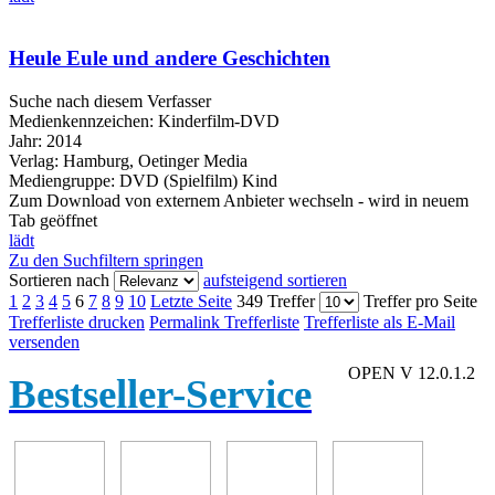
Heule Eule und andere Geschichten
Suche nach diesem Verfasser
Medienkennzeichen:
Kinderfilm-DVD
Jahr:
2014
Verlag:
Hamburg, Oetinger Media
Mediengruppe:
DVD (Spielfilm) Kind
Zum Download von externem Anbieter wechseln - wird in neuem
Tab geöffnet
lädt
Zu den Suchfiltern springen
Sortieren nach
aufsteigend sortieren
1
2
3
4
5
6
7
8
9
10
Letzte Seite
349 Treffer
Treffer pro Seite
Trefferliste drucken
Permalink Trefferliste
Trefferliste als E-Mail
versenden
OPEN V 12.0.1.2
Bestseller-Service