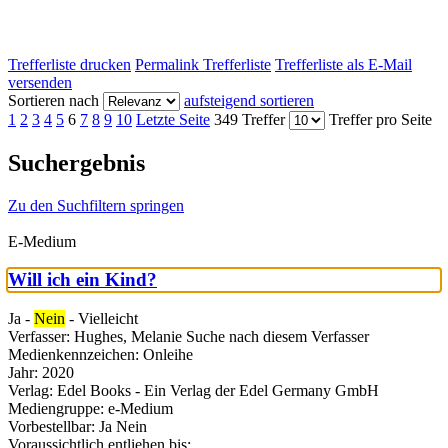
Trefferliste drucken
Permalink Trefferliste
Trefferliste als E-Mail
versenden
Sortieren nach
aufsteigend sortieren
1
2
3
4
5
6
7
8
9
10
Letzte Seite
349 Treffer
Treffer pro Seite
Suchergebnis
Zu den Suchfiltern springen
E-Medium
Will ich ein Kind?
Ja -
Nein
- Vielleicht
Verfasser:
Hughes, Melanie
Suche nach diesem Verfasser
Medienkennzeichen:
Onleihe
Jahr:
2020
Verlag:
Edel Books - Ein Verlag der Edel Germany GmbH
Mediengruppe:
e-Medium
Vorbestellbar:
Ja
Nein
Voraussichtlich entliehen bis: