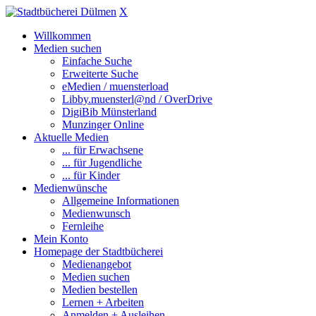
X
Willkommen
Medien suchen
Einfache Suche
Erweiterte Suche
eMedien / muensterload
Libby.muensterl@nd / OverDrive
DigiBib Münsterland
Munzinger Online
Aktuelle Medien
... für Erwachsene
... für Jugendliche
... für Kinder
Medienwünsche
Allgemeine Informationen
Medienwunsch
Fernleihe
Mein Konto
Homepage der Stadtbücherei
Medienangebot
Medien suchen
Medien bestellen
Lernen + Arbeiten
Anmelden + Ausleihen