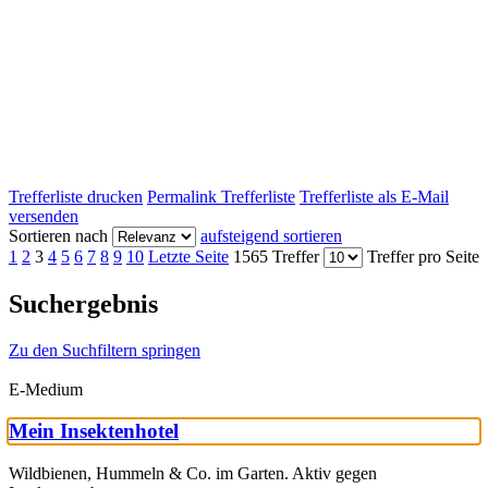
Trefferliste drucken
Permalink Trefferliste
Trefferliste als E-Mail
versenden
Sortieren nach
aufsteigend sortieren
1
2
3
4
5
6
7
8
9
10
Letzte Seite
1565 Treffer
Treffer pro Seite
Suchergebnis
Zu den Suchfiltern springen
E-Medium
Mein Insektenhotel
Wildbienen, Hummeln & Co. im Garten. Aktiv gegen