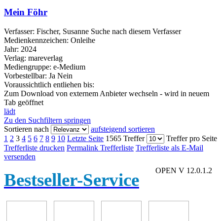
Mein Föhr
Verfasser:
Fischer, Susanne
Suche nach diesem Verfasser
Medienkennzeichen:
Onleihe
Jahr:
2024
Verlag:
mareverlag
Mediengruppe:
e-Medium
Vorbestellbar:
Ja
Nein
Voraussichtlich entliehen bis:
Zum Download von externem Anbieter wechseln - wird in neuem
Tab geöffnet
lädt
Zu den Suchfiltern springen
Sortieren nach
aufsteigend sortieren
1
2
3
4
5
6
7
8
9
10
Letzte Seite
1565 Treffer
Treffer pro Seite
Trefferliste drucken
Permalink Trefferliste
Trefferliste als E-Mail
versenden
OPEN V 12.0.1.2
Bestseller-Service