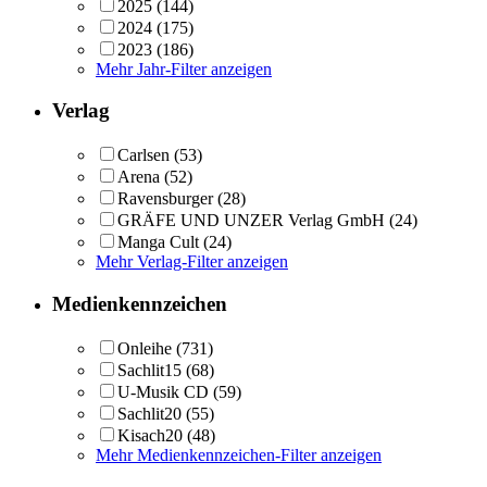
2025
(144)
2024
(175)
2023
(186)
Mehr Jahr-Filter anzeigen
Verlag
Carlsen
(53)
Arena
(52)
Ravensburger
(28)
GRÄFE UND UNZER Verlag GmbH
(24)
Manga Cult
(24)
Mehr Verlag-Filter anzeigen
Medienkennzeichen
Onleihe
(731)
Sachlit15
(68)
U-Musik CD
(59)
Sachlit20
(55)
Kisach20
(48)
Mehr Medienkennzeichen-Filter anzeigen