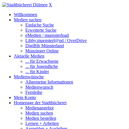
X
Willkommen
Medien suchen
Einfache Suche
Erweiterte Suche
eMedien / muensterload
Libby.muensterl@nd / OverDrive
DigiBib Münsterland
Munzinger Online
Aktuelle Medien
... für Erwachsene
... für Jugendliche
... für Kinder
Medienwünsche
Allgemeine Informationen
Medienwunsch
Fernleihe
Mein Konto
Homepage der Stadtbücherei
Medienangebot
Medien suchen
Medien bestellen
Lernen + Arbeiten
Anmelden + Ausleihen