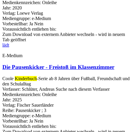
Medienkennzeichen:
Onleihe
Jahr:
2020
Verlag:
Loewe Verlag
Mediengruppe:
e-Medium
Vorbestellbar:
Ja
Nein
Voraussichtlich entliehen bis:
Zum Download von externem Anbieter wechseln - wird in neuem
Tab geöffnet
lädt
E-Medium
Die Pausenkicker - Freistoß im Klassenzimmer
Coole
Kinderbuch
-Serie ab 8 Jahren über Fußball, Freundschaft und
den Schulalltag
Verfasser:
Schlüter, Andreas
Suche nach diesem Verfasser
Medienkennzeichen:
Onleihe
Jahr:
2025
Verlag:
Fischer Sauerländer
Reihe:
Pausenkicker ; 3
Mediengruppe:
e-Medium
Vorbestellbar:
Ja
Nein
Voraussichtlich entliehen bis:
Zum Download von externem Anbieter wechseln - wird in neuem