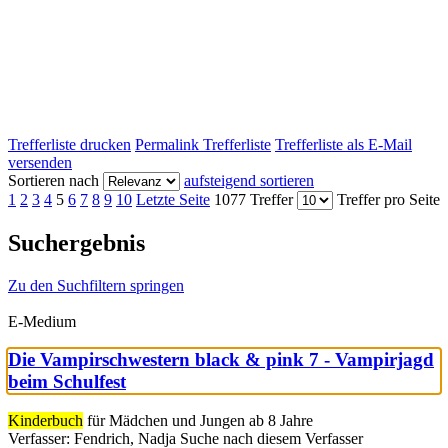
Trefferliste drucken
Permalink Trefferliste
Trefferliste als E-Mail
versenden
Sortieren nach
aufsteigend sortieren
1
2
3
4
5
6
7
8
9
10
Letzte Seite
1077 Treffer
Treffer pro Seite
Suchergebnis
Zu den Suchfiltern springen
E-Medium
Die Vampirschwestern black & pink 7 - Vampirjagd
beim Schulfest
Kinderbuch
für Mädchen und Jungen ab 8 Jahre
Verfasser:
Fendrich, Nadja
Suche nach diesem Verfasser