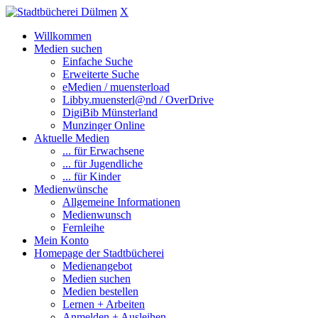
X
Willkommen
Medien suchen
Einfache Suche
Erweiterte Suche
eMedien / muensterload
Libby.muensterl@nd / OverDrive
DigiBib Münsterland
Munzinger Online
Aktuelle Medien
... für Erwachsene
... für Jugendliche
... für Kinder
Medienwünsche
Allgemeine Informationen
Medienwunsch
Fernleihe
Mein Konto
Homepage der Stadtbücherei
Medienangebot
Medien suchen
Medien bestellen
Lernen + Arbeiten
Anmelden + Ausleihen