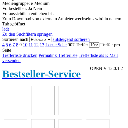
Mediengruppe:
e-Medium
Vorbestellbar:
Ja
Nein
Voraussichtlich entliehen bis:
Zum Download von externem Anbieter wechseln - wird in neuem
Tab geöffnet
lädt
Zu den Suchfiltern springen
Sortieren nach
aufsteigend sortieren
4
5
6
7
8
9
10
11
12
13
Letzte Seite
907 Treffer
Treffer pro
Seite
Trefferliste drucken
Permalink Trefferliste
Trefferliste als E-Mail
versenden
OPEN V 12.0.1.2
Bestseller-Service