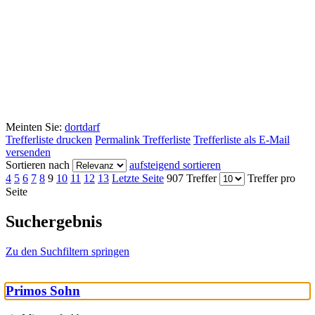
Meinten Sie:
dort
darf
Trefferliste drucken
Permalink Trefferliste
Trefferliste als E-Mail
versenden
Sortieren nach
aufsteigend sortieren
4
5
6
7
8
9
10
11
12
13
Letzte Seite
907 Treffer
Treffer pro
Seite
Suchergebnis
Zu den Suchfiltern springen
Primos Sohn