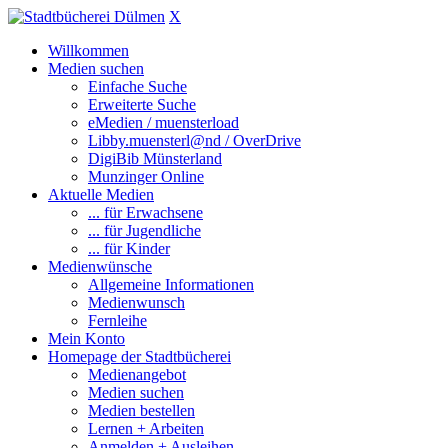
X
Willkommen
Medien suchen
Einfache Suche
Erweiterte Suche
eMedien / muensterload
Libby.muensterl@nd / OverDrive
DigiBib Münsterland
Munzinger Online
Aktuelle Medien
... für Erwachsene
... für Jugendliche
... für Kinder
Medienwünsche
Allgemeine Informationen
Medienwunsch
Fernleihe
Mein Konto
Homepage der Stadtbücherei
Medienangebot
Medien suchen
Medien bestellen
Lernen + Arbeiten
Anmelden + Ausleihen