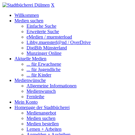
X
Willkommen
Medien suchen
Einfache Suche
Erweiterte Suche
eMedien / muensterload
Libby.muensterl@nd / OverDrive
DigiBib Münsterland
Munzinger Online
Aktuelle Medien
... für Erwachsene
... für Jugendliche
... für Kinder
Medienwünsche
Allgemeine Informationen
Medienwunsch
Fernleihe
Mein Konto
Homepage der Stadtbücherei
Medienangebot
Medien suchen
Medien bestellen
Lernen + Arbeiten
Anmelden + Ausleihen