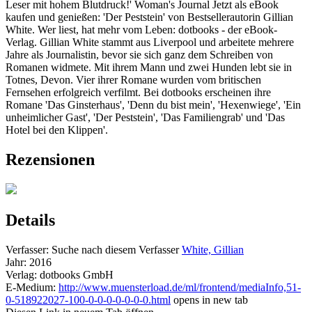
Leser mit hohem Blutdruck!' Woman's Journal Jetzt als eBook
kaufen und genießen: 'Der Peststein' von Bestsellerautorin Gillian
White. Wer liest, hat mehr vom Leben: dotbooks - der eBook-
Verlag. Gillian White stammt aus Liverpool und arbeitete mehrere
Jahre als Journalistin, bevor sie sich ganz dem Schreiben von
Romanen widmete. Mit ihrem Mann und zwei Hunden lebt sie in
Totnes, Devon. Vier ihrer Romane wurden vom britischen
Fernsehen erfolgreich verfilmt. Bei dotbooks erscheinen ihre
Romane 'Das Ginsterhaus', 'Denn du bist mein', 'Hexenwiege', 'Ein
unheimlicher Gast', 'Der Peststein', 'Das Familiengrab' und 'Das
Hotel bei den Klippen'.
Rezensionen
Details
Verfasser:
Suche nach diesem Verfasser
White, Gillian
Jahr:
2016
Verlag:
dotbooks GmbH
E-Medium:
http://www.muensterload.de/ml/frontend/mediaInfo,51-
0-518922027-100-0-0-0-0-0-0-0.html
opens in new tab