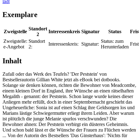
lädt
Exemplare
Standort
Zweigstelle
Interessenkreis
Signatur
Status
Fris
2
Zweigstelle:
Standort
Status:
zum
Interessenkreis:
Signatur:
Frist
e-Angebot
2:
Herunterladen
Inhalt
Zufall oder das Werk des Teufels? 'Der Peststein' von
Bestsellerautorin Gillian White jetzt als eBook bei dotbooks.
Solange sie denken können, richten die Bewohner von Meadcombe,
einem kleinen Dorf in England, ihre Wünsche an einen rätselhaften
Megalith - genannt: der Peststein. Schon lange wurde keines dieser
Anliegen mehr erfüllt, doch in einer Septembernacht geschieht das
Ungeheuerliche: Sonia ist auf einen Schlag ihre Geldsorgen los und
Marians lästige Schwiegermutter erliegt ihrem Leiden. Aber warum
ist plötzlich die junge Melanie spurlos verschwunden? Die
Bewohner ahnen: Der Peststein verbirgt ein düsteres Geheimnis.
Und schon bald lässt er die Wünsche der Frauen zu Flüchen werden
... Von der Autorin des Bestsellers 'Das Ginsterhaus': 'Nichts für