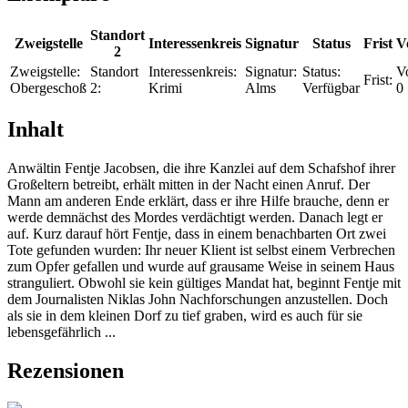
Standort
Zweigstelle
Interessenkreis
Signatur
Status
Frist
V
2
Zweigstelle:
Standort
Interessenkreis:
Signatur:
Status:
V
Frist:
Obergeschoß
2:
Krimi
Alms
Verfügbar
0
Inhalt
Anwältin Fentje Jacobsen, die ihre Kanzlei auf dem Schafshof ihrer
Großeltern betreibt, erhält mitten in der Nacht einen Anruf. Der
Mann am anderen Ende erklärt, dass er ihre Hilfe brauche, denn er
werde demnächst des Mordes verdächtigt werden. Danach legt er
auf. Kurz darauf hört Fentje, dass in einem benachbarten Ort zwei
Tote gefunden wurden: Ihr neuer Klient ist selbst einem Verbrechen
zum Opfer gefallen und wurde auf grausame Weise in seinem Haus
stranguliert. Obwohl sie kein gültiges Mandat hat, beginnt Fentje mit
dem Journalisten Niklas John Nachforschungen anzustellen. Doch
als sie in dem kleinen Dorf zu tief graben, wird es auch für sie
lebensgefährlich ...
Rezensionen