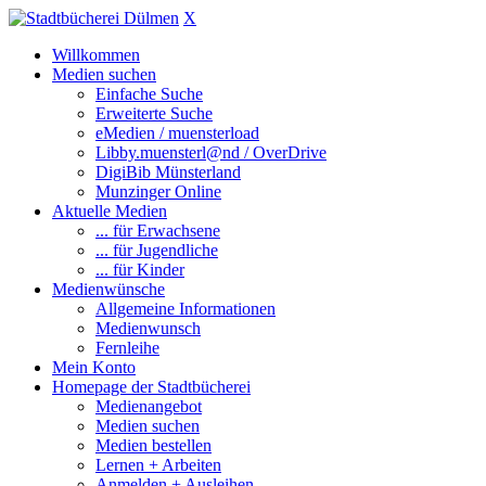
X
Willkommen
Medien suchen
Einfache Suche
Erweiterte Suche
eMedien / muensterload
Libby.muensterl@nd / OverDrive
DigiBib Münsterland
Munzinger Online
Aktuelle Medien
... für Erwachsene
... für Jugendliche
... für Kinder
Medienwünsche
Allgemeine Informationen
Medienwunsch
Fernleihe
Mein Konto
Homepage der Stadtbücherei
Medienangebot
Medien suchen
Medien bestellen
Lernen + Arbeiten
Anmelden + Ausleihen