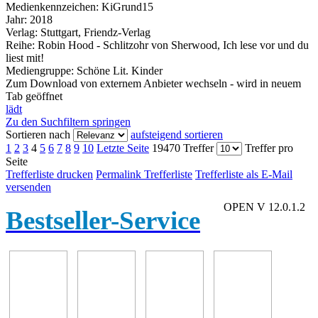
Medienkennzeichen:
KiGrund15
Jahr:
2018
Verlag:
Stuttgart, Friendz-Verlag
Reihe:
Robin Hood - Schlitzohr von Sherwood, Ich lese vor und du
liest mit!
Mediengruppe:
Schöne Lit. Kinder
Zum Download von externem Anbieter wechseln - wird in neuem
Tab geöffnet
lädt
Zu den Suchfiltern springen
Sortieren nach
aufsteigend sortieren
1
2
3
4
5
6
7
8
9
10
Letzte Seite
19470 Treffer
Treffer pro
Seite
Trefferliste drucken
Permalink Trefferliste
Trefferliste als E-Mail
versenden
OPEN V 12.0.1.2
Bestseller-Service