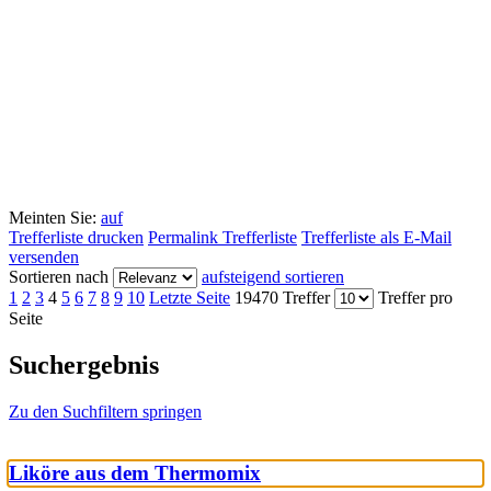
Meinten Sie:
auf
Trefferliste drucken
Permalink Trefferliste
Trefferliste als E-Mail
versenden
Sortieren nach
aufsteigend sortieren
1
2
3
4
5
6
7
8
9
10
Letzte Seite
19470 Treffer
Treffer pro
Seite
Suchergebnis
Zu den Suchfiltern springen
Liköre aus dem Thermomix