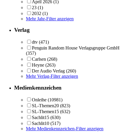
April 2026
(1)
23
(1)
2032
(1)
Mehr Jahr-Filter anzeigen
Verlag
dtv
(471)
Penguin Random House Verlagsgruppe GmbH
(357)
Carlsen
(268)
Heyne
(263)
Der Audio Verlag
(260)
Mehr Verlag-Filter anzeigen
Medienkennzeichen
Onleihe
(10981)
SL-Themen20
(823)
SL-Themen15
(632)
Sachlit15
(630)
Sachlit10
(517)
Mehr Medienkennzeichen-Filter anzeigen