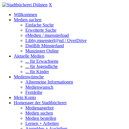
X
Willkommen
Medien suchen
Einfache Suche
Erweiterte Suche
eMedien / muensterload
Libby.muensterl@nd / OverDrive
DigiBib Münsterland
Munzinger Online
Aktuelle Medien
... für Erwachsene
... für Jugendliche
... für Kinder
Medienwünsche
Allgemeine Informationen
Medienwunsch
Fernleihe
Mein Konto
Homepage der Stadtbücherei
Medienangebot
Medien suchen
Medien bestellen
Lernen + Arbeiten
Anmelden + Ausleihen