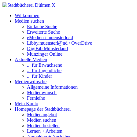
X
Willkommen
Medien suchen
Einfache Suche
Erweiterte Suche
eMedien / muensterload
Libby.muensterl@nd / OverDrive
DigiBib Münsterland
Munzinger Online
Aktuelle Medien
... für Erwachsene
... für Jugendliche
... für Kinder
Medienwünsche
Allgemeine Informationen
Medienwunsch
Fernleihe
Mein Konto
Homepage der Stadtbücherei
Medienangebot
Medien suchen
Medien bestellen
Lernen + Arbeiten
Anmelden + Ausleihen