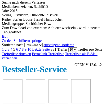
Suche nach diesem Verfasser
Medienkennzeichen:
Sachlit15
Jahr:
2015
Verlag:
Ostfildern, DuMont-Reiseverl.
Reihe:
Stefan-Loose-Travel-Handbücher
Mediengruppe:
Sachbücher Erw.
Zum Download von externem Anbieter wechseln - wird in neuem
Tab geöffnet
lädt
Zu den Suchfiltern springen
Sortieren nach
aufsteigend sortieren
1
2
3
4
5
6
7
8
9
10
Letzte Seite
331 Treffer
Treffer pro Seite
Trefferliste drucken
Permalink Trefferliste
Trefferliste als E-Mail
versenden
OPEN V 12.0.1.2
Bestseller-Service