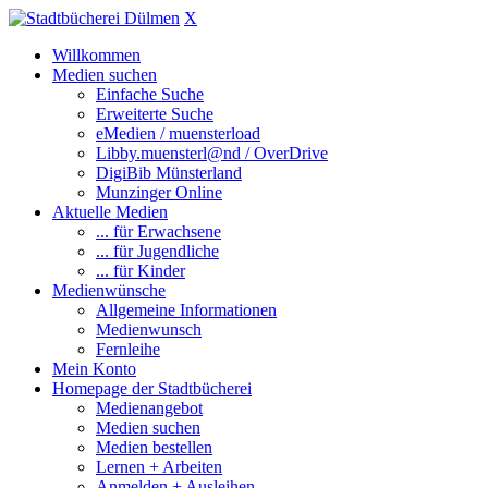
X
Willkommen
Medien suchen
Einfache Suche
Erweiterte Suche
eMedien / muensterload
Libby.muensterl@nd / OverDrive
DigiBib Münsterland
Munzinger Online
Aktuelle Medien
... für Erwachsene
... für Jugendliche
... für Kinder
Medienwünsche
Allgemeine Informationen
Medienwunsch
Fernleihe
Mein Konto
Homepage der Stadtbücherei
Medienangebot
Medien suchen
Medien bestellen
Lernen + Arbeiten
Anmelden + Ausleihen