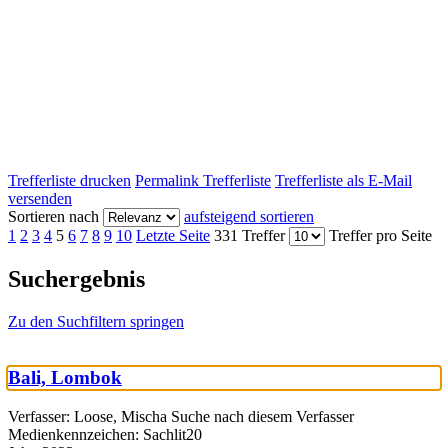
Trefferliste drucken
Permalink Trefferliste
Trefferliste als E-Mail
versenden
Sortieren nach
aufsteigend sortieren
1
2
3
4
5
6
7
8
9
10
Letzte Seite
331 Treffer
Treffer pro Seite
Suchergebnis
Zu den Suchfiltern springen
Bali, Lombok
Verfasser:
Loose, Mischa
Suche nach diesem Verfasser
Medienkennzeichen:
Sachlit20