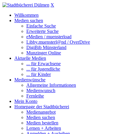
X
Willkommen
Medien suchen
Einfache Suche
Erweiterte Suche
eMedien / muensterload
Libby.muensterl@nd / OverDrive
DigiBib Münsterland
Munzinger Online
Aktuelle Medien
... für Erwachsene
... für Jugendliche
... für Kinder
Medienwünsche
Allgemeine Informationen
Medienwunsch
Fernleihe
Mein Konto
Homepage der Stadtbücherei
Medienangebot
Medien suchen
Medien bestellen
Lernen + Arbeiten
Anmelden + Ausleihen