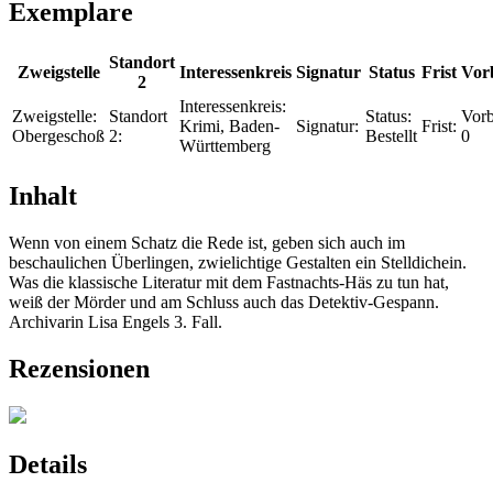
Exemplare
Standort
Zweigstelle
Interessenkreis
Signatur
Status
Frist
Vor
2
Interessenkreis:
Zweigstelle:
Standort
Status:
Vorb
Krimi, Baden-
Signatur:
Frist:
Obergeschoß
2:
Bestellt
0
Württemberg
Inhalt
Wenn von einem Schatz die Rede ist, geben sich auch im
beschaulichen Überlingen, zwielichtige Gestalten ein Stelldichein.
Was die klassische Literatur mit dem Fastnachts-Häs zu tun hat,
weiß der Mörder und am Schluss auch das Detektiv-Gespann.
Archivarin Lisa Engels 3. Fall.
Rezensionen
Details