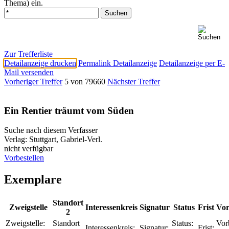
Thema) ein.
Zur Trefferliste
Detailanzeige drucken
Permalink Detailanzeige
Detailanzeige per E-
Mail versenden
Vorheriger Treffer
5 von 79660
Nächster Treffer
Ein Rentier träumt vom Süden
Suche nach diesem Verfasser
Verlag:
Stuttgart, Gabriel-Verl.
nicht verfügbar
Vorbestellen
Exemplare
Standort
Zweigstelle
Interessenkreis
Signatur
Status
Frist
Vor
2
Zweigstelle:
Standort
Status:
Vor
Interessenkreis:
Signatur:
Frist: