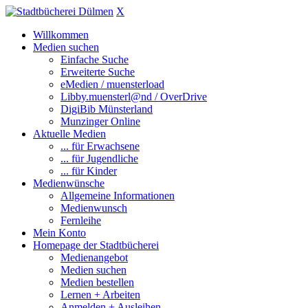
X
Willkommen
Medien suchen
Einfache Suche
Erweiterte Suche
eMedien / muensterload
Libby.muensterl@nd / OverDrive
DigiBib Münsterland
Munzinger Online
Aktuelle Medien
... für Erwachsene
... für Jugendliche
... für Kinder
Medienwünsche
Allgemeine Informationen
Medienwunsch
Fernleihe
Mein Konto
Homepage der Stadtbücherei
Medienangebot
Medien suchen
Medien bestellen
Lernen + Arbeiten
Anmelden + Ausleihen