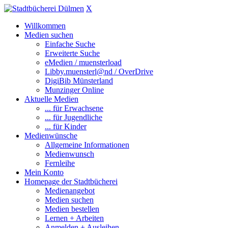
X
Willkommen
Medien suchen
Einfache Suche
Erweiterte Suche
eMedien / muensterload
Libby.muensterl@nd / OverDrive
DigiBib Münsterland
Munzinger Online
Aktuelle Medien
... für Erwachsene
... für Jugendliche
... für Kinder
Medienwünsche
Allgemeine Informationen
Medienwunsch
Fernleihe
Mein Konto
Homepage der Stadtbücherei
Medienangebot
Medien suchen
Medien bestellen
Lernen + Arbeiten
Anmelden + Ausleihen