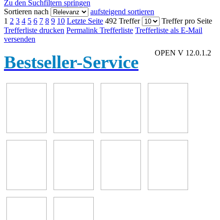
Zu den Suchfiltern springen
Sortieren nach
aufsteigend sortieren
1
2
3
4
5
6
7
8
9
10
Letzte Seite
492 Treffer
Treffer pro Seite
Trefferliste drucken
Permalink Trefferliste
Trefferliste als E-Mail
versenden
OPEN V 12.0.1.2
Bestseller-Service