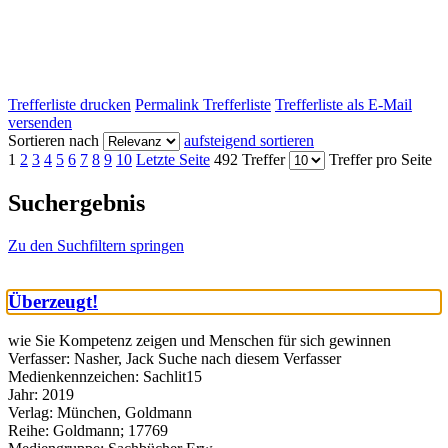
Trefferliste drucken
Permalink Trefferliste
Trefferliste als E-Mail
versenden
Sortieren nach
aufsteigend sortieren
1
2
3
4
5
6
7
8
9
10
Letzte Seite
492 Treffer
Treffer pro Seite
Suchergebnis
Zu den Suchfiltern springen
Überzeugt!
wie Sie Kompetenz zeigen und Menschen für sich gewinnen
Verfasser:
Nasher, Jack
Suche nach diesem Verfasser
Medienkennzeichen:
Sachlit15
Jahr:
2019
Verlag:
München, Goldmann
Reihe:
Goldmann; 17769