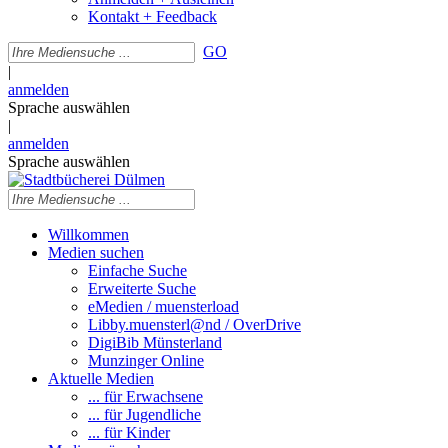
Kontakt + Feedback
GO
|
anmelden
Sprache auswählen
|
anmelden
Sprache auswählen
Willkommen
Medien suchen
Einfache Suche
Erweiterte Suche
eMedien / muensterload
Libby.muensterl@nd / OverDrive
DigiBib Münsterland
Munzinger Online
Aktuelle Medien
... für Erwachsene
... für Jugendliche
... für Kinder