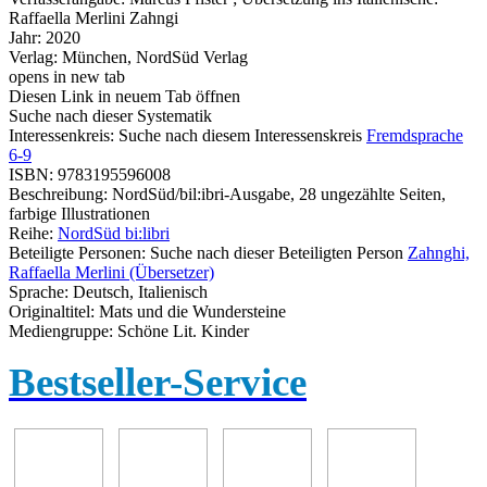
Raffaella Merlini Zahngi
Jahr:
2020
Verlag:
München, NordSüd Verlag
opens in new tab
Diesen Link in neuem Tab öffnen
Suche nach dieser Systematik
Interessenkreis:
Suche nach diesem Interessenskreis
Fremdsprache
6-9
ISBN:
9783195596008
Beschreibung:
NordSüd/bil:ibri-Ausgabe, 28 ungezählte Seiten,
farbige Illustrationen
Reihe:
NordSüd bi:libri
Beteiligte Personen:
Suche nach dieser Beteiligten Person
Zahnghi,
Raffaella Merlini (Übersetzer)
Sprache:
Deutsch, Italienisch
Originaltitel:
Mats und die Wundersteine
Mediengruppe:
Schöne Lit. Kinder
Bestseller-Service