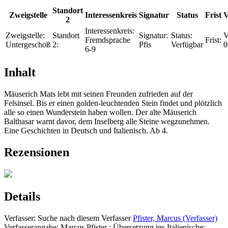
Standort
Zweigstelle
Interessenkreis
Signatur
Status
Frist
V
2
Interessenkreis:
Zweigstelle:
Standort
Signatur:
Status:
V
Fremdsprache
Frist:
Untergeschoß
2:
Pfis
Verfügbar
0
6-9
Inhalt
Mäuserich Mats lebt mit seinen Freunden zufrieden auf der
Felsinsel. Bis er einen golden-leuchtenden Stein findet und plötzlich
alle so einen Wunderstein haben wollen. Der alte Mäuserich
Balthasar warnt davor, dem Inselberg alle Steine wegzunehmen.
Eine Geschichten in Deutsch und Italienisch. Ab 4.
Rezensionen
Details
Verfasser:
Suche nach diesem Verfasser
Pfister, Marcus (Verfasser)
Verfasserangabe:
Marcus Pfister ; Übersetzung ins Italienische: