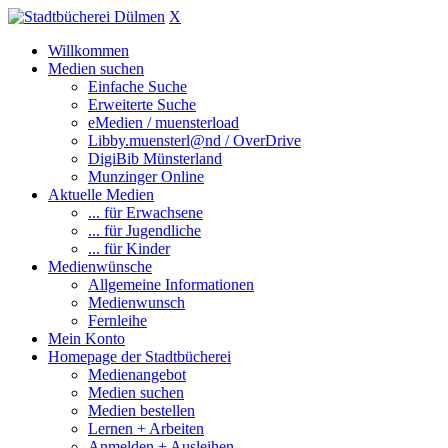
X
Willkommen
Medien suchen
Einfache Suche
Erweiterte Suche
eMedien / muensterload
Libby.muensterl@nd / OverDrive
DigiBib Münsterland
Munzinger Online
Aktuelle Medien
... für Erwachsene
... für Jugendliche
... für Kinder
Medienwünsche
Allgemeine Informationen
Medienwunsch
Fernleihe
Mein Konto
Homepage der Stadtbücherei
Medienangebot
Medien suchen
Medien bestellen
Lernen + Arbeiten
Anmelden + Ausleihen