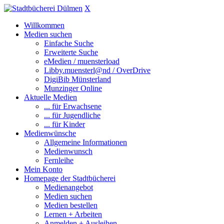
X
Willkommen
Medien suchen
Einfache Suche
Erweiterte Suche
eMedien / muensterload
Libby.muensterl@nd / OverDrive
DigiBib Münsterland
Munzinger Online
Aktuelle Medien
... für Erwachsene
... für Jugendliche
... für Kinder
Medienwünsche
Allgemeine Informationen
Medienwunsch
Fernleihe
Mein Konto
Homepage der Stadtbücherei
Medienangebot
Medien suchen
Medien bestellen
Lernen + Arbeiten
Anmelden + Ausleihen