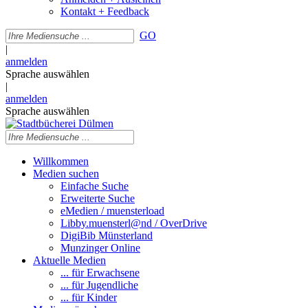
Kontakt + Feedback
GO
|
anmelden
Sprache auswählen
|
anmelden
Sprache auswählen
Willkommen
Medien suchen
Einfache Suche
Erweiterte Suche
eMedien / muensterload
Libby.muensterl@nd / OverDrive
DigiBib Münsterland
Munzinger Online
Aktuelle Medien
... für Erwachsene
... für Jugendliche
... für Kinder