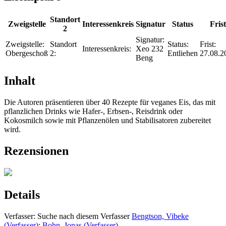
Standort
Zweigstelle
Interessenkreis
Signatur
Status
Frist
2
Signatur:
Zweigstelle:
Standort
Status:
Frist:
Interessenkreis:
Xeo 232
Obergeschoß
2:
Entliehen
27.08.2
Beng
Inhalt
Die Autoren präsentieren über 40 Rezepte für veganes Eis, das mit
pflanzlichen Drinks wie Hafer-, Erbsen-, Reisdrink oder
Kokosmilch sowie mit Pflanzenölen und Stabilisatoren zubereitet
wird.
Rezensionen
Details
Verfasser:
Suche nach diesem Verfasser
Bengtson, Vibeke
(Verfasser)
;
Bohn, Jonas (Verfasser)