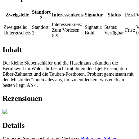
Standort
Zweigstelle
Interessenkreis
Signatur
Status
Frist
V
2
Interessenkreis:
Zweigstelle:
Standort
Signatur:
Status:
V
Zum Vorlesen
Frist:
Untergeschoß
2:
Bohl
Verfügbar
0
6-9
Inhalt
Der kleine Siebenschläfer und die Haselmaus erkunden die
Berufswelt im Wald. Ihr besucht mit ihnen den Igel-Friseur, den
Biber-Zahnarzt und die Tauben-Postboten. Probiert gemeinsam mit
den Mitstreiter*innen alles aus, um zu entdecken, was euch am
besten liegt. Ab 4.
Rezensionen
Details
Verfasser:
Suche nach diesem Verfasser
Bohlmann, Sabine