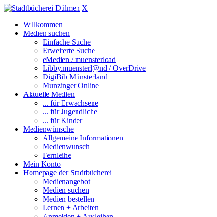
X
Willkommen
Medien suchen
Einfache Suche
Erweiterte Suche
eMedien / muensterload
Libby.muensterl@nd / OverDrive
DigiBib Münsterland
Munzinger Online
Aktuelle Medien
... für Erwachsene
... für Jugendliche
... für Kinder
Medienwünsche
Allgemeine Informationen
Medienwunsch
Fernleihe
Mein Konto
Homepage der Stadtbücherei
Medienangebot
Medien suchen
Medien bestellen
Lernen + Arbeiten
Anmelden + Ausleihen