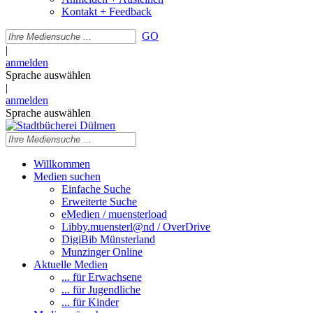
Kontakt + Feedback
GO
|
anmelden
Sprache auswählen
|
anmelden
Sprache auswählen
Willkommen
Medien suchen
Einfache Suche
Erweiterte Suche
eMedien / muensterload
Libby.muensterl@nd / OverDrive
DigiBib Münsterland
Munzinger Online
Aktuelle Medien
... für Erwachsene
... für Jugendliche
... für Kinder