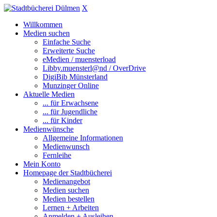
X
Willkommen
Medien suchen
Einfache Suche
Erweiterte Suche
eMedien / muensterload
Libby.muensterl@nd / OverDrive
DigiBib Münsterland
Munzinger Online
Aktuelle Medien
... für Erwachsene
... für Jugendliche
... für Kinder
Medienwünsche
Allgemeine Informationen
Medienwunsch
Fernleihe
Mein Konto
Homepage der Stadtbücherei
Medienangebot
Medien suchen
Medien bestellen
Lernen + Arbeiten
Anmelden + Ausleihen