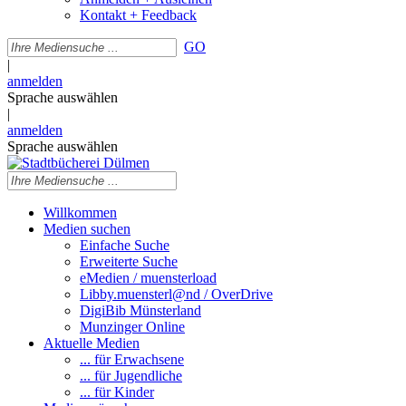
Kontakt + Feedback
GO
|
anmelden
Sprache auswählen
|
anmelden
Sprache auswählen
Willkommen
Medien suchen
Einfache Suche
Erweiterte Suche
eMedien / muensterload
Libby.muensterl@nd / OverDrive
DigiBib Münsterland
Munzinger Online
Aktuelle Medien
... für Erwachsene
... für Jugendliche
... für Kinder