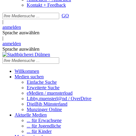
Kontakt + Feedback
GO
|
anmelden
Sprache auswählen
|
anmelden
Sprache auswählen
Willkommen
Medien suchen
Einfache Suche
Erweiterte Suche
eMedien / muensterload
Libby.muensterl@nd / OverDrive
DigiBib Münsterland
Munzinger Online
Aktuelle Medien
... für Erwachsene
... für Jugendliche
... für Kinder