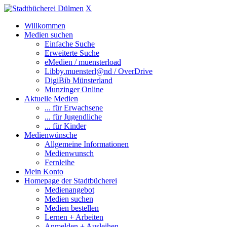
X
Willkommen
Medien suchen
Einfache Suche
Erweiterte Suche
eMedien / muensterload
Libby.muensterl@nd / OverDrive
DigiBib Münsterland
Munzinger Online
Aktuelle Medien
... für Erwachsene
... für Jugendliche
... für Kinder
Medienwünsche
Allgemeine Informationen
Medienwunsch
Fernleihe
Mein Konto
Homepage der Stadtbücherei
Medienangebot
Medien suchen
Medien bestellen
Lernen + Arbeiten
Anmelden + Ausleihen