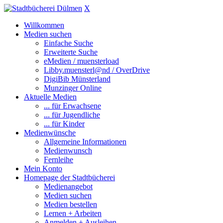
X
Willkommen
Medien suchen
Einfache Suche
Erweiterte Suche
eMedien / muensterload
Libby.muensterl@nd / OverDrive
DigiBib Münsterland
Munzinger Online
Aktuelle Medien
... für Erwachsene
... für Jugendliche
... für Kinder
Medienwünsche
Allgemeine Informationen
Medienwunsch
Fernleihe
Mein Konto
Homepage der Stadtbücherei
Medienangebot
Medien suchen
Medien bestellen
Lernen + Arbeiten
Anmelden + Ausleihen