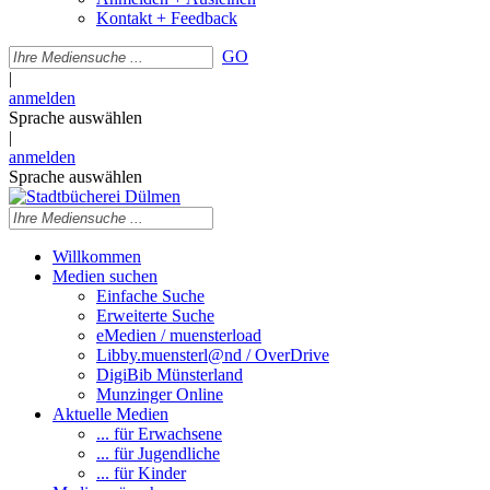
Kontakt + Feedback
GO
|
anmelden
Sprache auswählen
|
anmelden
Sprache auswählen
Willkommen
Medien suchen
Einfache Suche
Erweiterte Suche
eMedien / muensterload
Libby.muensterl@nd / OverDrive
DigiBib Münsterland
Munzinger Online
Aktuelle Medien
... für Erwachsene
... für Jugendliche
... für Kinder