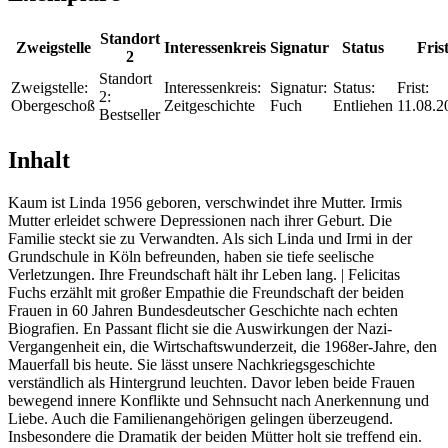
Standort
Zweigstelle
Interessenkreis
Signatur
Status
Fris
2
Standort
Zweigstelle:
Interessenkreis:
Signatur:
Status:
Frist:
2:
Obergeschoß
Zeitgeschichte
Fuch
Entliehen
11.08.2
Bestseller
Inhalt
Kaum ist Linda 1956 geboren, verschwindet ihre Mutter. Irmis
Mutter erleidet schwere Depressionen nach ihrer Geburt. Die
Familie steckt sie zu Verwandten. Als sich Linda und Irmi in der
Grundschule in Köln befreunden, haben sie tiefe seelische
Verletzungen. Ihre Freundschaft hält ihr Leben lang. | Felicitas
Fuchs erzählt mit großer Empathie die Freundschaft der beiden
Frauen in 60 Jahren Bundesdeutscher Geschichte nach echten
Biografien. En Passant flicht sie die Auswirkungen der Nazi-
Vergangenheit ein, die Wirtschaftswunderzeit, die 1968er-Jahre, den
Mauerfall bis heute. Sie lässt unsere Nachkriegsgeschichte
verständlich als Hintergrund leuchten. Davor leben beide Frauen
bewegend innere Konflikte und Sehnsucht nach Anerkennung und
Liebe. Auch die Familienangehörigen gelingen überzeugend.
Insbesondere die Dramatik der beiden Mütter holt sie treffend ein.