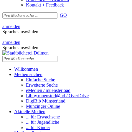
Kontakt + Feedback
GO
|
anmelden
Sprache auswählen
|
anmelden
Sprache auswählen
Willkommen
Medien suchen
Einfache Suche
Erweiterte Suche
eMedien / muensterload
Libby.muensterl@nd / OverDrive
DigiBib Münsterland
Munzinger Online
Aktuelle Medien
... für Erwachsene
... für Jugendliche
... für Kinder