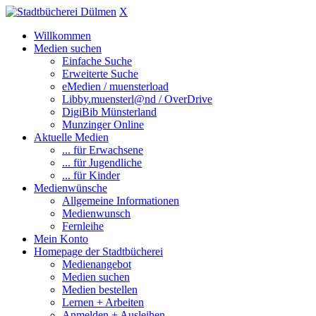
X
Willkommen
Medien suchen
Einfache Suche
Erweiterte Suche
eMedien / muensterload
Libby.muensterl@nd / OverDrive
DigiBib Münsterland
Munzinger Online
Aktuelle Medien
... für Erwachsene
... für Jugendliche
... für Kinder
Medienwünsche
Allgemeine Informationen
Medienwunsch
Fernleihe
Mein Konto
Homepage der Stadtbücherei
Medienangebot
Medien suchen
Medien bestellen
Lernen + Arbeiten
Anmelden + Ausleihen