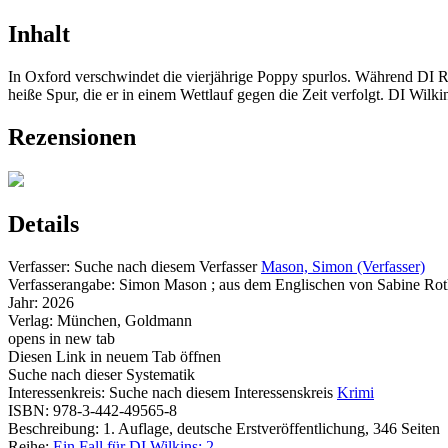
Inhalt
In Oxford verschwindet die vierjährige Poppy spurlos. Während DI Ray W
heiße Spur, die er in einem Wettlauf gegen die Zeit verfolgt. DI Wilkin
Rezensionen
Details
Verfasser:
Suche nach diesem Verfasser
Mason, Simon (Verfasser)
Verfasserangabe:
Simon Mason ; aus dem Englischen von Sabine Rot
Jahr:
2026
Verlag:
München, Goldmann
opens in new tab
Diesen Link in neuem Tab öffnen
Suche nach dieser Systematik
Interessenkreis:
Suche nach diesem Interessenskreis
Krimi
ISBN:
978-3-442-49565-8
Beschreibung:
1. Auflage, deutsche Erstveröffentlichung, 346 Seiten
Reihe:
Ein Fall für DI Wilkins; 2