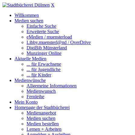
X
Willkommen
Medien suchen
Einfache Suche
Erweiterte Suche
eMedien / muensterload
Libby.muensterl@nd / OverDrive
DigiBib Münsterland
Munzinger Online
Aktuelle Medien
... für Erwachsene
... für Jugendliche
... für Kinder
Medienwünsche
Allgemeine Informationen
Medienwunsch
Fernleihe
Mein Konto
Homepage der Stadtbücherei
Medienangebot
Medien suchen
Medien bestellen
Lernen + Arbeiten
Anmelden + Ausleihen