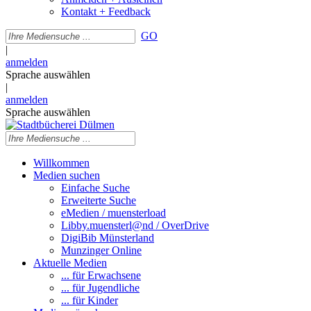
Kontakt + Feedback
GO
|
anmelden
Sprache auswählen
|
anmelden
Sprache auswählen
Willkommen
Medien suchen
Einfache Suche
Erweiterte Suche
eMedien / muensterload
Libby.muensterl@nd / OverDrive
DigiBib Münsterland
Munzinger Online
Aktuelle Medien
... für Erwachsene
... für Jugendliche
... für Kinder