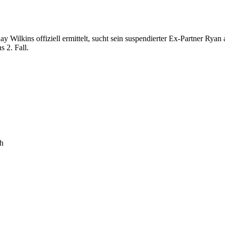
ilkins offiziell ermittelt, sucht sein suspendierter Ex-Partner Ryan au
s 2. Fall.
h