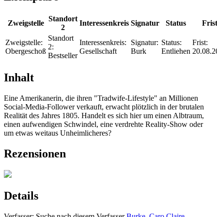
Standort
Zweigstelle
Interessenkreis
Signatur
Status
Fris
2
Standort
Zweigstelle:
Interessenkreis:
Signatur:
Status:
Frist:
2:
Obergeschoß
Gesellschaft
Burk
Entliehen
20.08.2
Bestseller
Inhalt
Eine Amerikanerin, die ihren "Tradwife-Lifestyle" an Millionen
Social-Media-Follower verkauft, erwacht plötzlich in der brutalen
Realität des Jahres 1805. Handelt es sich hier um einen Albtraum,
einen aufwendigen Schwindel, eine verdrehte Reality-Show oder
um etwas weitaus Unheimlicheres?
Rezensionen
Details
Verfasser:
Suche nach diesem Verfasser
Burke, Caro Claire