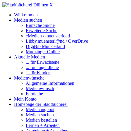
X
Willkommen
Medien suchen
Einfache Suche
Erweiterte Suche
eMedien / muensterload
Libby.muensterl@nd / OverDrive
DigiBib Münsterland
Munzinger Online
Aktuelle Medien
... für Erwachsene
... für Jugendliche
... für Kinder
Medienwünsche
Allgemeine Informationen
Medienwunsch
Fernleihe
Mein Konto
Homepage der Stadtbücherei
Medienangebot
Medien suchen
Medien bestellen
Lernen + Arbeiten
Anmelden + Ausleihen