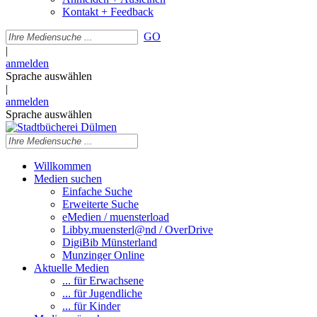
Kontakt + Feedback
GO
|
anmelden
Sprache auswählen
|
anmelden
Sprache auswählen
Willkommen
Medien suchen
Einfache Suche
Erweiterte Suche
eMedien / muensterload
Libby.muensterl@nd / OverDrive
DigiBib Münsterland
Munzinger Online
Aktuelle Medien
... für Erwachsene
... für Jugendliche
... für Kinder