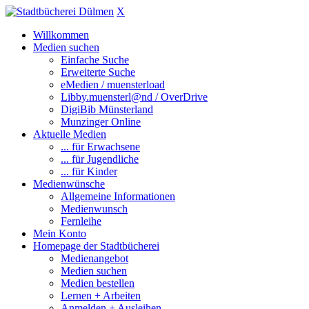
X
Willkommen
Medien suchen
Einfache Suche
Erweiterte Suche
eMedien / muensterload
Libby.muensterl@nd / OverDrive
DigiBib Münsterland
Munzinger Online
Aktuelle Medien
... für Erwachsene
... für Jugendliche
... für Kinder
Medienwünsche
Allgemeine Informationen
Medienwunsch
Fernleihe
Mein Konto
Homepage der Stadtbücherei
Medienangebot
Medien suchen
Medien bestellen
Lernen + Arbeiten
Anmelden + Ausleihen