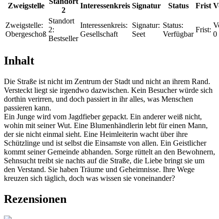
Standort
Zweigstelle
Interessenkreis
Signatur
Status
Frist
V
2
Standort
Zweigstelle:
Interessenkreis:
Signatur:
Status:
V
2:
Frist:
Obergeschoß
Gesellschaft
Seet
Verfügbar
0
Bestseller
Inhalt
Die Straße ist nicht im Zentrum der Stadt und nicht an ihrem Rand.
Versteckt liegt sie irgendwo dazwischen. Kein Besucher würde sich
dorthin verirren, und doch passiert in ihr alles, was Menschen
passieren kann.
Ein Junge wird vom Jagdfieber gepackt. Ein anderer weiß nicht,
wohin mit seiner Wut. Eine Blumenhändlerin lebt für einen Mann,
der sie nicht einmal sieht. Eine Heimleiterin wacht über ihre
Schützlinge und ist selbst die Einsamste von allen. Ein Geistlicher
kommt seiner Gemeinde abhanden. Sorge rüttelt an den Bewohnern,
Sehnsucht treibt sie nachts auf die Straße, die Liebe bringt sie um
den Verstand. Sie haben Träume und Geheimnisse. Ihre Wege
kreuzen sich täglich, doch was wissen sie voneinander?
Rezensionen