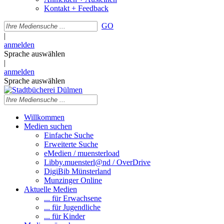
Kontakt + Feedback
GO
|
anmelden
Sprache auswählen
|
anmelden
Sprache auswählen
Willkommen
Medien suchen
Einfache Suche
Erweiterte Suche
eMedien / muensterload
Libby.muensterl@nd / OverDrive
DigiBib Münsterland
Munzinger Online
Aktuelle Medien
... für Erwachsene
... für Jugendliche
... für Kinder