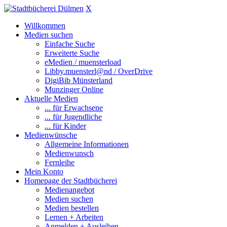
X
Willkommen
Medien suchen
Einfache Suche
Erweiterte Suche
eMedien / muensterload
Libby.muensterl@nd / OverDrive
DigiBib Münsterland
Munzinger Online
Aktuelle Medien
... für Erwachsene
... für Jugendliche
... für Kinder
Medienwünsche
Allgemeine Informationen
Medienwunsch
Fernleihe
Mein Konto
Homepage der Stadtbücherei
Medienangebot
Medien suchen
Medien bestellen
Lernen + Arbeiten
Anmelden + Ausleihen