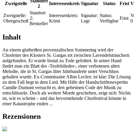
Standort
Zweigstelle
Interessenkreis
Signatur
Status
Frist
V
2
Standort
Zweigstelle:
Interessenkreis:
Signatur:
Status:
V
2:
Frist:
Obergeschoß
Krimi
Lagr
Verfügbar
0
Bestseller
Inhalt
An einem glutheißen provenzalischen Sommertag wird der
Chorleiter des Klosters St. Gargas tot zwischen Lavendelsträuchern
aufgefunden. Er wurde brutal zu Tode gefoltert. In seiner Hand
findet man ein Blatt des ›Teufelsliedes‹, einer verbotenen alten
Melodie, die in St. Gargas über Jahrhunderte unter Verschluss
gehalten wurde. Ex-Commissaire Albin Leclerc ist klar: Die Lösung
zu dem Fall liegt in dem Lied. Mit Hilfe der Handschriftenexpertin
Camille Dumont versucht er, den geheimen Code der Musik zu
entschlüsseln. Doch als weitere Morde geschehen, zeigt sich: Nichts
ist, wie es scheint – und das bevorstehende Chorfestival könnte in
einer Katastrophe enden ...
Rezensionen