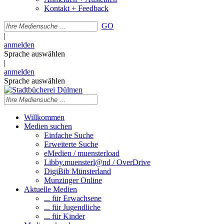
Kontakt + Feedback
GO
|
anmelden
Sprache auswählen
|
anmelden
Sprache auswählen
Willkommen
Medien suchen
Einfache Suche
Erweiterte Suche
eMedien / muensterload
Libby.muensterl@nd / OverDrive
DigiBib Münsterland
Munzinger Online
Aktuelle Medien
... für Erwachsene
... für Jugendliche
... für Kinder