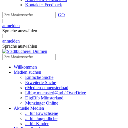
Kontakt + Feedback
GO
|
anmelden
Sprache auswählen
|
anmelden
Sprache auswählen
Willkommen
Medien suchen
Einfache Suche
Erweiterte Suche
eMedien / muensterload
Libby.muensterl@nd / OverDrive
DigiBib Münsterland
Munzinger Online
Aktuelle Medien
... für Erwachsene
... für Jugendliche
... für Kinder