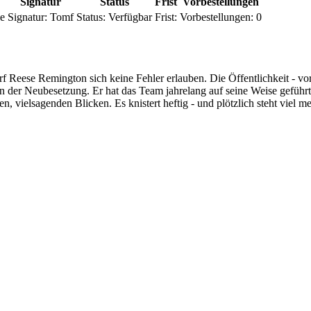
Signatur
Status
Frist
Vorbestellungen
e
Signatur:
Tomf
Status:
Verfügbar
Frist:
Vorbestellungen:
0
rf Reese Remington sich keine Fehler erlauben. Die Öffentlichkeit - v
on der Neubesetzung. Er hat das Team jahrelang auf seine Weise geführ
, vielsagenden Blicken. Es knistert heftig - und plötzlich steht viel meh