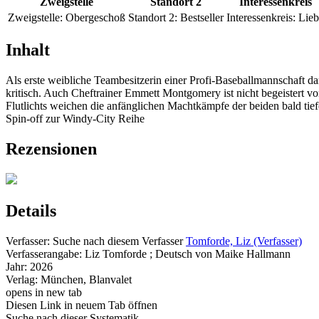
Zweigstelle
Standort 2
Interessenkreis
Zweigstelle:
Obergeschoß
Standort 2:
Bestseller
Interessenkreis:
Lieb
Inhalt
Als erste weibliche Teambesitzerin einer Profi-Baseballmannschaft da
kritisch. Auch Cheftrainer Emmett Montgomery ist nicht begeistert v
Flutlichts weichen die anfänglichen Machtkämpfe der beiden bald tiefen
Spin-off zur Windy-City Reihe
Rezensionen
Details
Verfasser:
Suche nach diesem Verfasser
Tomforde, Liz (Verfasser)
Verfasserangabe:
Liz Tomforde ; Deutsch von Maike Hallmann
Jahr:
2026
Verlag:
München, Blanvalet
opens in new tab
Diesen Link in neuem Tab öffnen
Suche nach dieser Systematik