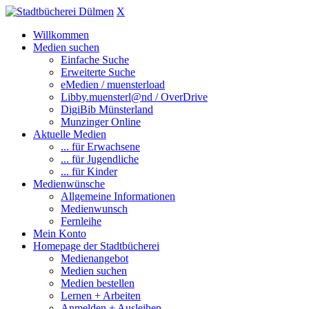
X
Willkommen
Medien suchen
Einfache Suche
Erweiterte Suche
eMedien / muensterload
Libby.muensterl@nd / OverDrive
DigiBib Münsterland
Munzinger Online
Aktuelle Medien
... für Erwachsene
... für Jugendliche
... für Kinder
Medienwünsche
Allgemeine Informationen
Medienwunsch
Fernleihe
Mein Konto
Homepage der Stadtbücherei
Medienangebot
Medien suchen
Medien bestellen
Lernen + Arbeiten
Anmelden + Ausleihen