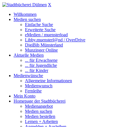
X
Willkommen
Medien suchen
Einfache Suche
Erweiterte Suche
eMedien / muensterload
Libby.muensterl@nd / OverDrive
DigiBib Münsterland
Munzinger Online
Aktuelle Medien
... für Erwachsene
... für Jugendliche
... für Kinder
Medienwünsche
Allgemeine Informationen
Medienwunsch
Fernleihe
Mein Konto
Homepage der Stadtbücherei
Medienangebot
Medien suchen
Medien bestellen
Lernen + Arbeiten
Anmelden + Ausleihen