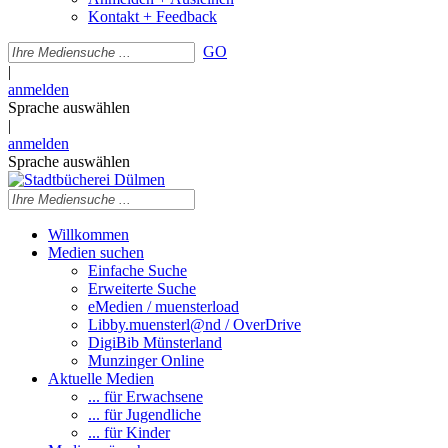
Kontakt + Feedback
GO
|
anmelden
Sprache auswählen
|
anmelden
Sprache auswählen
Willkommen
Medien suchen
Einfache Suche
Erweiterte Suche
eMedien / muensterload
Libby.muensterl@nd / OverDrive
DigiBib Münsterland
Munzinger Online
Aktuelle Medien
... für Erwachsene
... für Jugendliche
... für Kinder