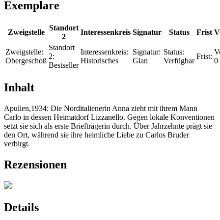
Exemplare
Standort
Zweigstelle
Interessenkreis
Signatur
Status
Frist
V
2
Standort
Zweigstelle:
Interessenkreis:
Signatur:
Status:
V
2:
Frist:
Obergeschoß
Historisches
Gian
Verfügbar
0
Bestseller
Inhalt
Apulien,1934: Die Norditalienerin Anna zieht mit ihrem Mann
Carlo in dessen Heimatdorf Lizzanello. Gegen lokale Konventionen
setzt sie sich als erste Briefträgerin durch. Über Jahrzehnte prägt sie
den Ort, während sie ihre heimliche Liebe zu Carlos Bruder
verbirgt.
Rezensionen
Details