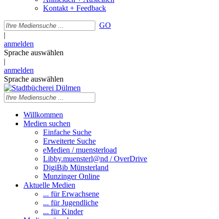
Kontakt + Feedback
GO
|
anmelden
Sprache auswählen
|
anmelden
Sprache auswählen
Willkommen
Medien suchen
Einfache Suche
Erweiterte Suche
eMedien / muensterload
Libby.muensterl@nd / OverDrive
DigiBib Münsterland
Munzinger Online
Aktuelle Medien
... für Erwachsene
... für Jugendliche
... für Kinder