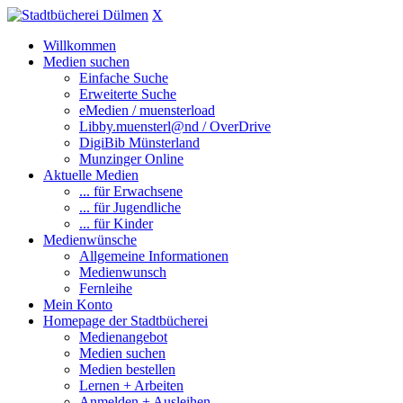
X
Willkommen
Medien suchen
Einfache Suche
Erweiterte Suche
eMedien / muensterload
Libby.muensterl@nd / OverDrive
DigiBib Münsterland
Munzinger Online
Aktuelle Medien
... für Erwachsene
... für Jugendliche
... für Kinder
Medienwünsche
Allgemeine Informationen
Medienwunsch
Fernleihe
Mein Konto
Homepage der Stadtbücherei
Medienangebot
Medien suchen
Medien bestellen
Lernen + Arbeiten
Anmelden + Ausleihen