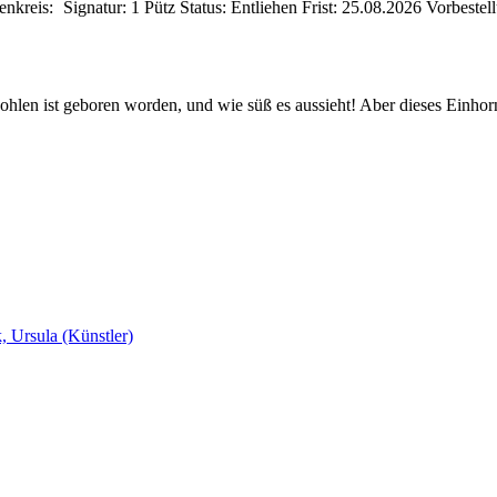
enkreis:
Signatur:
1 Pütz
Status:
Entliehen
Frist:
25.08.2026
Vorbestel
len ist geboren worden, und wie süß es aussieht! Aber dieses Einhorn is
 Ursula (Künstler)