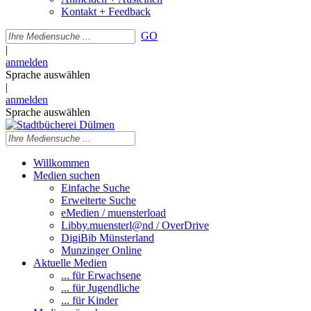
Kontakt + Feedback
GO
|
anmelden
Sprache auswählen
|
anmelden
Sprache auswählen
Willkommen
Medien suchen
Einfache Suche
Erweiterte Suche
eMedien / muensterload
Libby.muensterl@nd / OverDrive
DigiBib Münsterland
Munzinger Online
Aktuelle Medien
... für Erwachsene
... für Jugendliche
... für Kinder