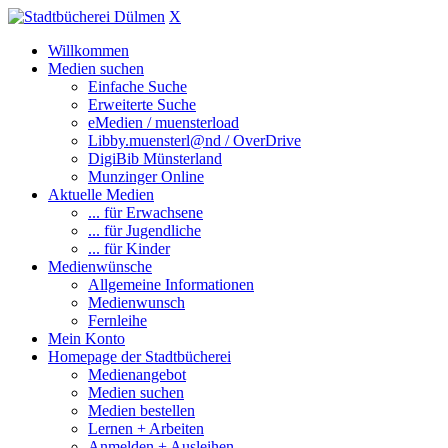
X
Willkommen
Medien suchen
Einfache Suche
Erweiterte Suche
eMedien / muensterload
Libby.muensterl@nd / OverDrive
DigiBib Münsterland
Munzinger Online
Aktuelle Medien
... für Erwachsene
... für Jugendliche
... für Kinder
Medienwünsche
Allgemeine Informationen
Medienwunsch
Fernleihe
Mein Konto
Homepage der Stadtbücherei
Medienangebot
Medien suchen
Medien bestellen
Lernen + Arbeiten
Anmelden + Ausleihen