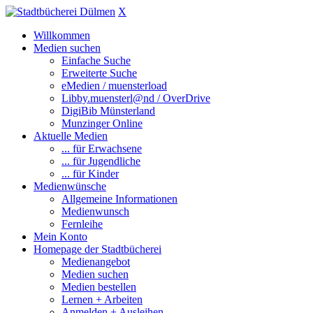
X
Willkommen
Medien suchen
Einfache Suche
Erweiterte Suche
eMedien / muensterload
Libby.muensterl@nd / OverDrive
DigiBib Münsterland
Munzinger Online
Aktuelle Medien
... für Erwachsene
... für Jugendliche
... für Kinder
Medienwünsche
Allgemeine Informationen
Medienwunsch
Fernleihe
Mein Konto
Homepage der Stadtbücherei
Medienangebot
Medien suchen
Medien bestellen
Lernen + Arbeiten
Anmelden + Ausleihen