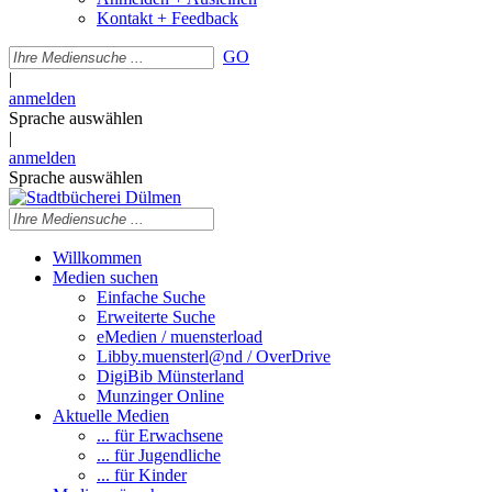
Kontakt + Feedback
GO
|
anmelden
Sprache auswählen
|
anmelden
Sprache auswählen
Willkommen
Medien suchen
Einfache Suche
Erweiterte Suche
eMedien / muensterload
Libby.muensterl@nd / OverDrive
DigiBib Münsterland
Munzinger Online
Aktuelle Medien
... für Erwachsene
... für Jugendliche
... für Kinder