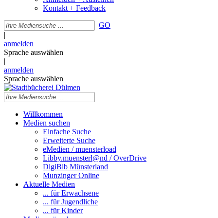
Kontakt + Feedback
GO
|
anmelden
Sprache auswählen
|
anmelden
Sprache auswählen
Willkommen
Medien suchen
Einfache Suche
Erweiterte Suche
eMedien / muensterload
Libby.muensterl@nd / OverDrive
DigiBib Münsterland
Munzinger Online
Aktuelle Medien
... für Erwachsene
... für Jugendliche
... für Kinder