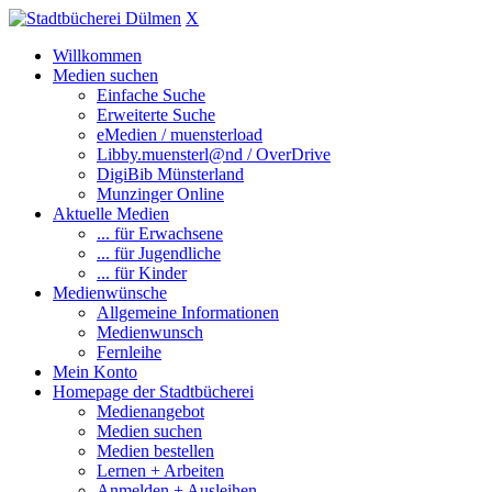
X
Willkommen
Medien suchen
Einfache Suche
Erweiterte Suche
eMedien / muensterload
Libby.muensterl@nd / OverDrive
DigiBib Münsterland
Munzinger Online
Aktuelle Medien
... für Erwachsene
... für Jugendliche
... für Kinder
Medienwünsche
Allgemeine Informationen
Medienwunsch
Fernleihe
Mein Konto
Homepage der Stadtbücherei
Medienangebot
Medien suchen
Medien bestellen
Lernen + Arbeiten
Anmelden + Ausleihen