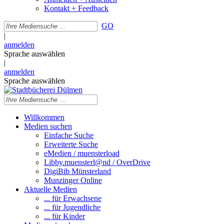
Kontakt + Feedback
GO
|
anmelden
Sprache auswählen
|
anmelden
Sprache auswählen
Willkommen
Medien suchen
Einfache Suche
Erweiterte Suche
eMedien / muensterload
Libby.muensterl@nd / OverDrive
DigiBib Münsterland
Munzinger Online
Aktuelle Medien
... für Erwachsene
... für Jugendliche
... für Kinder