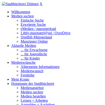
X
Willkommen
Medien suchen
Einfache Suche
Erweiterte Suche
eMedien / muensterload
Libby.muensterl@nd / OverDrive
DigiBib Münsterland
Munzinger Online
Aktuelle Medien
... für Erwachsene
... für Jugendliche
... für Kinder
Medienwünsche
Allgemeine Informationen
Medienwunsch
Fernleihe
Mein Konto
Homepage der Stadtbücherei
Medienangebot
Medien suchen
Medien bestellen
Lernen + Arbeiten
Anmelden + Ausleihen