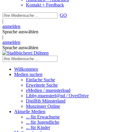
Kontakt + Feedback
GO
|
anmelden
Sprache auswählen
|
anmelden
Sprache auswählen
Willkommen
Medien suchen
Einfache Suche
Erweiterte Suche
eMedien / muensterload
Libby.muensterl@nd / OverDrive
DigiBib Münsterland
Munzinger Online
Aktuelle Medien
... für Erwachsene
... für Jugendliche
... für Kinder