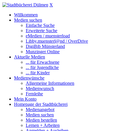
X
Willkommen
Medien suchen
Einfache Suche
Erweiterte Suche
eMedien / muensterload
Libby.muensterl@nd / OverDrive
DigiBib Münsterland
Munzinger Online
Aktuelle Medien
... für Erwachsene
... für Jugendliche
... für Kinder
Medienwünsche
Allgemeine Informationen
Medienwunsch
Fernleihe
Mein Konto
Homepage der Stadtbücherei
Medienangebot
Medien suchen
Medien bestellen
Lernen + Arbeiten
Anmelden + Ausleihen