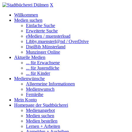
X
Willkommen
Medien suchen
Einfache Suche
Erweiterte Suche
eMedien / muensterload
Libby.muensterl@nd / OverDrive
DigiBib Münsterland
Munzinger Online
Aktuelle Medien
... für Erwachsene
... für Jugendliche
... für Kinder
Medienwünsche
Allgemeine Informationen
Medienwunsch
Fernleihe
Mein Konto
Homepage der Stadtbücherei
Medienangebot
Medien suchen
Medien bestellen
Lernen + Arbeiten
Anmelden + Ausleihen