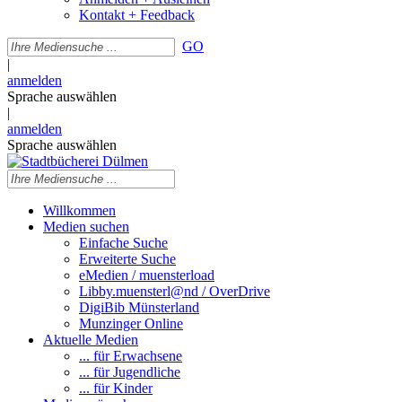
Kontakt + Feedback
GO
|
anmelden
Sprache auswählen
|
anmelden
Sprache auswählen
Willkommen
Medien suchen
Einfache Suche
Erweiterte Suche
eMedien / muensterload
Libby.muensterl@nd / OverDrive
DigiBib Münsterland
Munzinger Online
Aktuelle Medien
... für Erwachsene
... für Jugendliche
... für Kinder